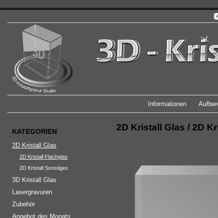
Informationen
Aufber
2D Kristall Glas
/
2D Kr
KATEGORIEN
2D Kristall Glas
2D Kristall Flachglas
2D Kristall Sonstiges
3D Kristall Glas
Lasergravuren
Zubehör
Angebot des Monats