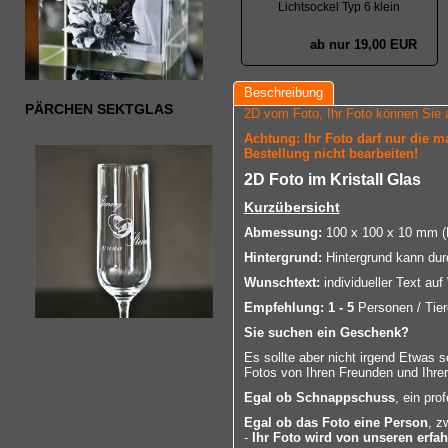
Lichtsockel Typ 6 klein
ab nur 19,00 EUR
Beschreibung
PÄRCHEN SEKTGLAS
2D vom Foto, Ihr Foto können Sie 
Achtung: Ihr Foto darf nur die 
Bestellung nicht bearbeiten!
2D Foto im Kristall Glas
Kurzübersicht
Abmessung:
100 x 100 x 10 mm (B
Hintergrund:
Hintergrund kann dur
Wunschtext:
individueller Text au
Empfehlung:
1 - 5
Personen / Tier
Sie suchen ein Geschenk?
Es sollte aber nicht irgend Etwas 
Fotos von Ihren Freunden und Ihrer
Egal ob Schnappschuss
, ein pro
Egal ob das Foto eine Person
, z
-
Ihr Foto wird von unseren erfa