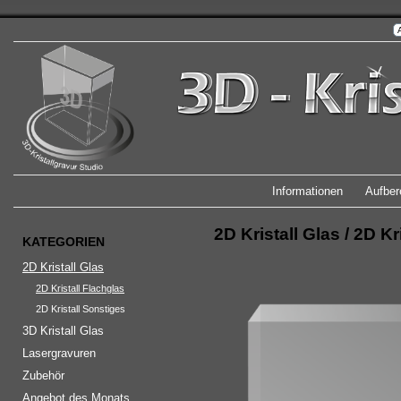
Informationen
Aufber
2D Kristall Glas
/
2D Kr
KATEGORIEN
2D Kristall Glas
2D Kristall Flachglas
2D Kristall Sonstiges
3D Kristall Glas
Lasergravuren
Zubehör
Angebot des Monats