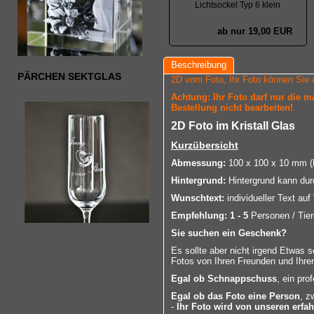
Lichtsockel Typ 6 klein
ab nur 19,00 EUR
Beschreibung
PÄRCHEN SEKTGLAS
2D vom Foto, Ihr Foto können Sie 
Achtung: Ihr Foto darf nur die 
Bestellung nicht bearbeiten!
2D Foto im Kristall Glas
Kurzübersicht
Abmessung:
100 x 100 x 10 mm (B
Hintergrund:
Hintergrund kann dur
Wunschtext:
individueller Text au
Empfehlung:
1 - 5
Personen / Tier
Sie suchen ein Geschenk?
Es sollte aber nicht irgend Etwas 
Fotos von Ihren Freunden und Ihrer
Egal ob Schnappschuss
, ein pro
Egal ob das Foto eine Person
, z
-
Ihr Foto wird von unseren erfa