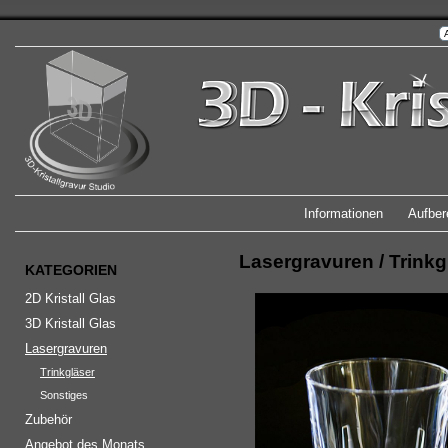
Informationen
Aufber
Lasergravuren
/
Trinkg
KATEGORIEN
2D Kristall Glas
3D Kristall Glas
Lasergravuren
Trinkgläser
Sonstiges
Zubehör
Angebot des Monats