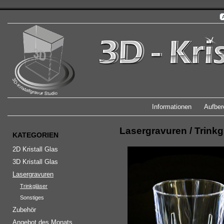
Informationen
Aufber
Lasergravuren
/
Trinkg
KATEGORIEN
2D Kristall Glas
3D Kristall Glas
Lasergravuren
Trinkgläser
Sonstiges
Zubehör
Angebot des Monats